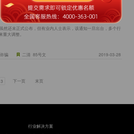
going
电商
2019-04-09
深度解读人行85号文：多个行业将迎来重大调整！
栏目：
政策早知道
文虽然还未正式公布，但有业内人士表示，该通知一旦出台，多个行
来重大调整。
终结诈骗
二清
85号文
2019-03-28
下一页
末页
3
行业解决方案