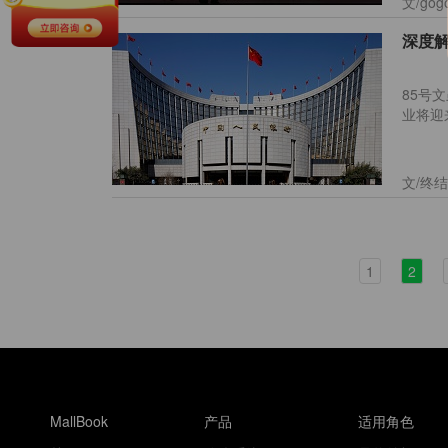
文/go
85号
业将迎
文/
1
2
MallBook
产品
适用角色