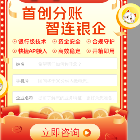
落实《金融科技（FinTech）发展规划（2019-2021年）》，央
上海市政府做好上海金融科技中心建设。
one
金融科技
2019-10-31
再出重拳，央行支付结算合规监管数据接口规范V1.0
栏目：
政策早知道
4日，为提高支付结算业务执法检查效率，推进非现场监管，强化监
共享，中国人民银行制定了《支付结算合规监管数据接口规范
姓名
0（试行）》标准。
手机号
支付快讯
支付结算监管
2019-06-18
做大电商！福建出台加快平台经济发展实施意见 打造五大平台体系
栏目：
政策早知道
企业名称
商政策福利来袭，福建加快平台经济发展意见。