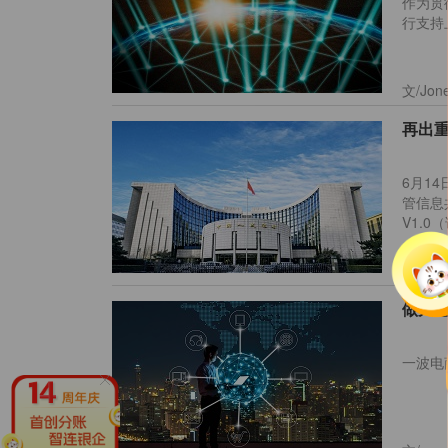
作为贯彻
行支持
文/J
6月1
管信息
V1.
文/
一波电