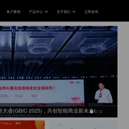
客户案例
产品中心
关于我们
立即咨询
方案
产品中心
关于我们
Industry Solution
Product Service
公司介绍
商行业
简单分账
农贸市场
企业
定义了分账的标准
持多级商户的账务清分
一键分账，轻松管理全平台账务
实现摊贩的快速收款和分账
合规经
生态合作伙伴
牌连锁
二清合规
全域电商
电商
合作，成长，共赢
加盟店灵活有序地分享利益
合规优势转化为企业的核心竞争
美团/抖音/饿了么的分账小工具
一键收
力
新闻中心
园外卖
智慧旅游
银行金融科技
供应
最新，最热的分账资讯
交易优化校园服务
旅游业的交易数字化变革
让数字银行业务运营简单和自动
用分账
新大会(GBIC·2025)，共创智能商业新未来!
化
视频中心
享设备
教育行业
带您玩转分账技术
账让共享业务指数型增长
用分账创新教育科技
打款认证
定制