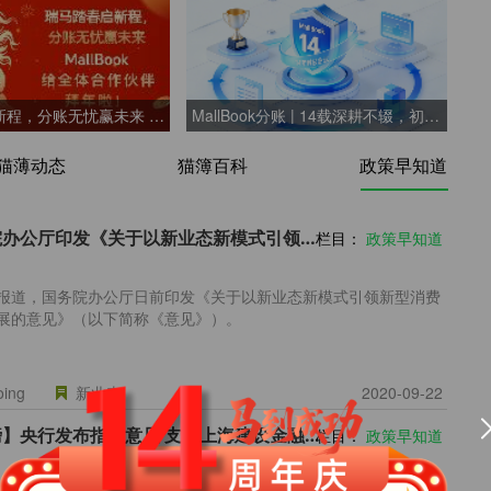
一行代码轻松校验企业信息
满足企
荣誉证书
车后市场
专利、安全证书、软著
分账轻松管理汽车后市场
收款工具
支持各类收款硬件设备
瑞马踏春启新程，分账无忧赢未来 ——MallBook 给全体合作伙伴拜年啦!
MallBook分账 | 14载深耕不辍，初心如磐，与您共赴新程
猫薄动态
猫簿百科
政策早知道
国务院办公厅印发《关于以新业态新模式引领新型消费加快发展的意见》
栏目：
政策早知道
报道，国务院办公厅日前印发《关于以新业态新模式引领新型消费
展的意见》（以下简称《意见》）。
going
新业态
2020-09-22
【重磅】央行发布指导意见 支持上海建设金融科技中心
栏目：
政策早知道