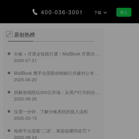
400-036-3001
登入
下载
原创热榜
合规
智慧景区
分账 + 开票全链路打通！MallBook 开票功能
营，筑牢企业发展安全防线
分账让智慧景区交易更智能
2026-07-21
正式上线
MallBook 携手全国股份制银行共建对公专业
支付
集市/夜市
2025-06-20
结算新生态
款即可实现销售翻番
用分账带动区域地摊经济
拆解游戏陪玩300亿市场：从用户行为到合规
医疗行业
2025-08-26
破局，MallBook分账方案如何重塑
链融资
加速医疗行业数字化转型
仅需一分钟，了解分账系统的接入流程
获取银行金融服务
2025-03-15
装修行业
电商平台违规“二清”，将面临哪些处罚？
合理分配装修资金款
化服务
2020-08-24