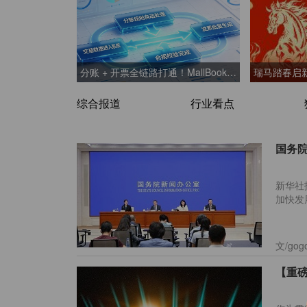
汽
用
分账 + 开票全链路打通！MallBook 开票功能正式上线
综合报道
行业看点
新华社
加快发
文/go