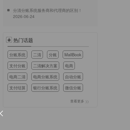
业个性化定制服务
分清分账系统服务商和代理商的区别！
2026-06-24
热门话题
分账系统
二清
分账
MallBook
支付分账
二清解决方案
电商
电商二清
电商分账系统
自动分账
支付结算
银行分账系统
微信分账
招商银行
支付牌照
清算
查看更多