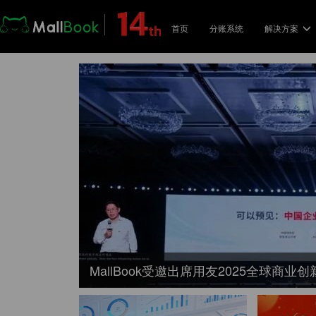
首页
分账系统
解决方案
解决
电
支
品
与
校
用
MallBook受邀出席用友2025全球商业创
共
分