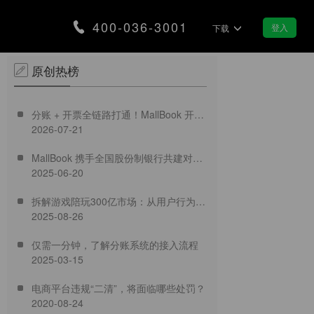
400-036-3001
登入
下载
原创热榜
合规
智慧景区
分账 + 开票全链路打通！MallBook 开票
营，筑牢企业发展安全防线
分账让智慧景区交易更智能
2026-07-21
功能正式上线
MallBook 携手全国股份制银行共建对公
支付
集市/夜市
2025-06-20
专业结算新生态
款即可实现销售翻番
用分账带动区域地摊经济
拆解游戏陪玩300亿市场：从用户行为到
2025-08-26
合规破局，MallBook分账方案如何重塑
医疗行业
链融资
加速医疗行业数字化转型
仅需一分钟，了解分账系统的接入流程
获取银行金融服务
2025-03-15
装修行业
电商平台违规“二清”，将面临哪些处罚？
合理分配装修资金款
2020-08-24
化服务