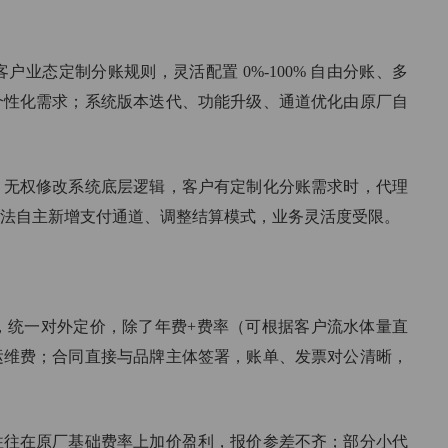
业态定制分账规则，灵活配置 0%-100% 自由分账、多
个性化需求；系统版本迭代、功能升级、通道优化由原厂自
，无权修改系统底层逻辑，客户有定制化分账需求时，代理
法自主新增支付通道、调整结算模式，业务灵活度受限。
，统一对外定价，除了年费+费率（可根据客户流水体量直
运维费；合同直接与品牌主体签署，账单、发票对公清晰，
往在原厂基础费率上加价盈利，报价参差不齐；部分小代