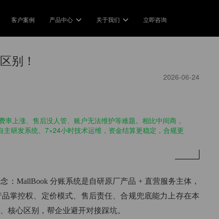
客户案例
产品中心
关于我们
立即咨询
方案
产品中心
关于我们
Industry Solution
Product Service
区别！
公司介绍
商行业
简单分账
农贸市场
企业
2026-06-24
定义了分账的标准
持多级商户的账务清分
一键分账，轻松管理全平台账务
实现摊贩的快速收款和分账
合规经
生态合作伙伴
牌连锁
二清合规
全域电商
电商
费率上涨、售后没人管、账户无法维护等难题。相比中间商，
合作，成长，共赢
加盟店灵活有序地分享利益
合规优势转化为企业的核心竞争
美团/抖音/饿了么的分账小工具
一键收
、自主研发系统、7×24小时技术运维，资金结算更稳定，合规更
力
新闻中心
园外卖
智慧旅游
银行金融科技
供应
最新，最热的分账资讯
交易优化校园服务
旅游业的交易数字化变革
让数字银行业务运营简单和自动
用分账
llBook 分账系统是自研原厂产品 + 直营服务主体，
化
视频中心
享设备
教育行业
产品掌控权、定价模式、售后责任、合规兜底能力上存在本
带您玩转分账技术
账让共享业务指数型增长
用分账创新教育科技
、核心区别，帮企业避开对接踩坑。
打款认证
定制