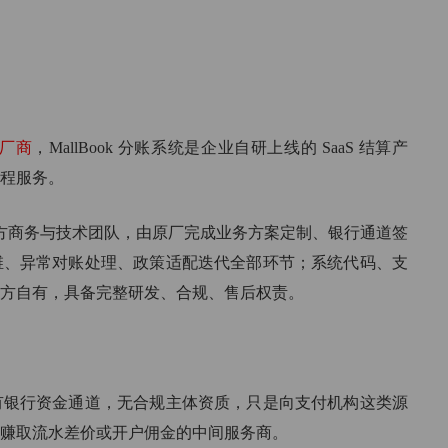
一行代码轻松校验企业信息
满足企
荣誉证书
车后市场
专利、安全证书、软著
分账轻松管理汽车后市场
收款工具
支持各类收款硬件设备
厂商
，MallBook 分账系统是企业自研上线的 SaaS 结算产
程服务。
ok 官方商务与技术团队，由原厂完成业务方案定制、银行通道签
维、异常对账处理、政策适配迭代全部环节；系统代码、支
方自有，具备完整研发、合规、售后权责。
有银行资金通道，无合规主体资质，只是向支付机构这类源
赚取流水差价或开户佣金的中间服务商。