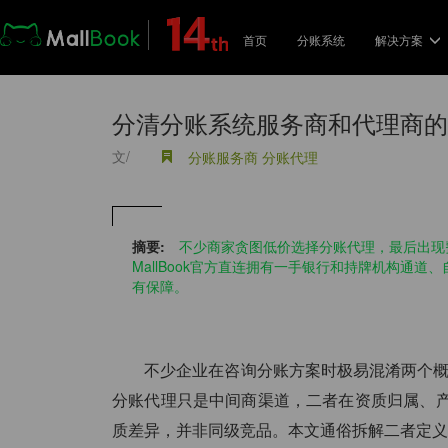
首页
分账系统
解决方案
解决
分清分账系统服务商和代理商的
电
文/
分账服务商
分账代理
支
品
摘要:
不少商家贪图低价选择分账代理，最后出现
与
MallBook官方直连拥有一手银行和持牌机构通道
有保障。
校
用
不少企业在咨询分账方案时极易混淆两个概念：Ma
共
分账代理只是中间商渠道，二者在资质归属、
分
质差异，并非同级竞品。本文通俗拆解二者定义