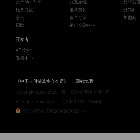
关于MallBook
分账系统
品牌总
服务协议
电商支付
分销商
案例
资金存管
加盟商
招聘
银行金融科技
开发者
API文档
视频中心
《中国支付清算协会会员》
网站地图
Copyright 2020-2025
厦门投融汇网络有限公司
All Rights Reserved
闽ICP备12017244号
闽公网安备 35020302036924号