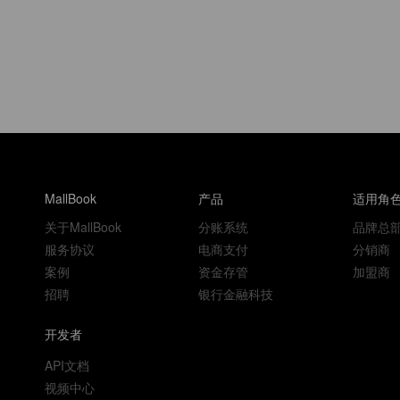
MallBook
产品
适用角
关于MallBook
分账系统
品牌总
服务协议
电商支付
分销商
案例
资金存管
加盟商
招聘
银行金融科技
开发者
API文档
视频中心