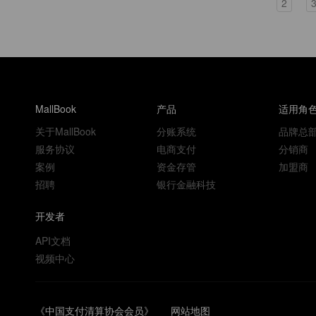
2
MallBook
产品
适用角
关于MallBook
分账系统
品牌总
服务协议
电商支付
分销商
案例
资金存管
加盟商
招聘
银行金融科技
开发者
API文档
视频中心
《中国支付清算协会会员》
网站地图