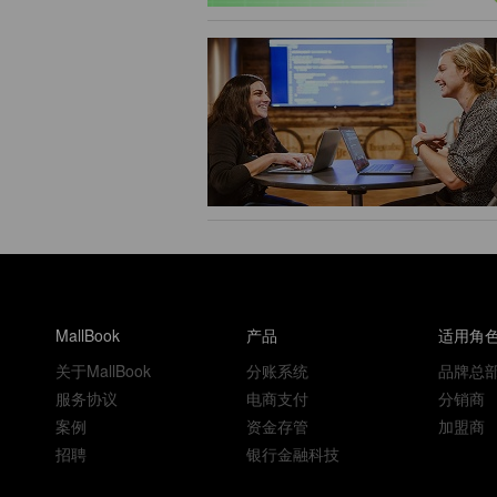
MallBook
产品
适用角
关于MallBook
分账系统
品牌总
服务协议
电商支付
分销商
案例
资金存管
加盟商
招聘
银行金融科技