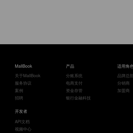
MallBook
产品
适用角
关于MallBook
分账系统
品牌总
服务协议
电商支付
分销商
案例
资金存管
加盟商
招聘
银行金融科技
开发者
API文档
视频中心