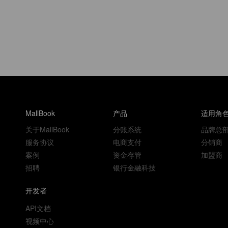
MallBook
产品
适用角
关于MallBook
分账系统
品牌总
服务协议
电商支付
分销商
案例
资金存管
加盟商
招聘
银行金融科技
开发者
API文档
视频中心