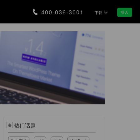
400-036-3001
登入
下载
合规
智慧景区
营，筑牢企业发展安全防线
分账让智慧景区交易更智能
支付
集市/夜市
款即可实现销售翻番
用分账带动区域地摊经济
医疗行业
链融资
加速医疗行业数字化转型
获取银行金融服务
装修行业
热门话题
合理分配装修资金款
化服务