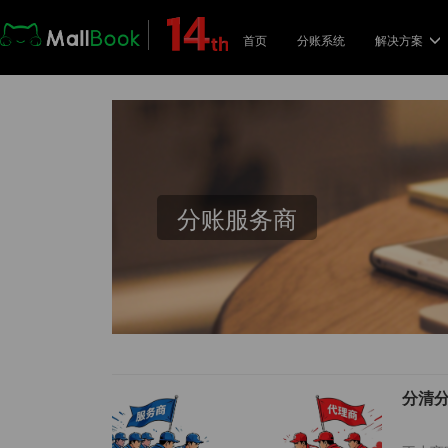
首页
分账系统
解决方案
解决
电
支
分账服务商
品
与
校
用
分清
共
分