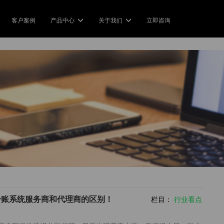
客户案例
产品中心
关于我们
立即咨询
方案
产品中心
关于我们
Industry Solution
Product Service
公司介绍
商行业
简单分账
农贸市场
企业
定义了分账的标准
持多级商户的账务清分
一键分账，轻松管理全平台账务
实现摊贩的快速收款和分账
合规经
生态合作伙伴
牌连锁
二清合规
全域电商
电商
合作，成长，共赢
加盟店灵活有序地分享利益
合规优势转化为企业的核心竞争
美团/抖音/饿了么的分账小工具
一键收
力
新闻中心
园外卖
智慧旅游
银行金融科技
供应
最新，最热的分账资讯
交易优化校园服务
旅游业的交易数字化变革
让数字银行业务运营简单和自动
用分账
化
分账系统服务商和代理商的区别！
视频中心
享设备
教育行业
栏目：
行业看点
带您玩转分账技术
账让共享业务指数型增长
用分账创新教育科技
打款认证
定制