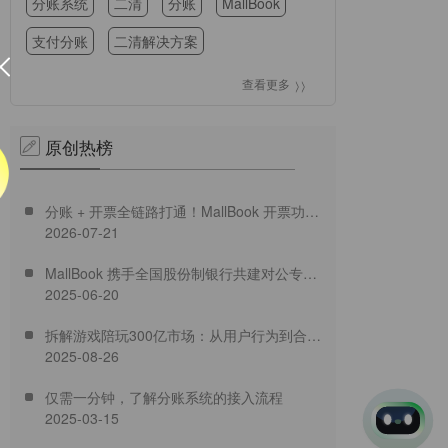
分账系统
二清
分账
MallBook
业个性化定制服务
支付分账
二清解决方案
查看更多
原创热榜
分账 + 开票全链路打通！MallBook 开票功能
2026-07-21
正式上线
MallBook 携手全国股份制银行共建对公专业
2025-06-20
结算新生态
拆解游戏陪玩300亿市场：从用户行为到合规
2025-08-26
破局，MallBook分账方案如何重塑
仅需一分钟，了解分账系统的接入流程
2025-03-15