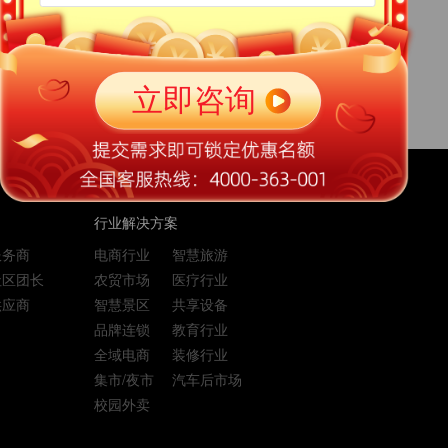
喵小花
二清解决方案
二清
分账服务商
2020-03-20
行业解决方案
服务商
电商行业
智慧旅游
社区团长
农贸市场
医疗行业
供应商
智慧景区
共享设备
品牌连锁
教育行业
全域电商
装修行业
集市/夜市
汽车后市场
校园外卖