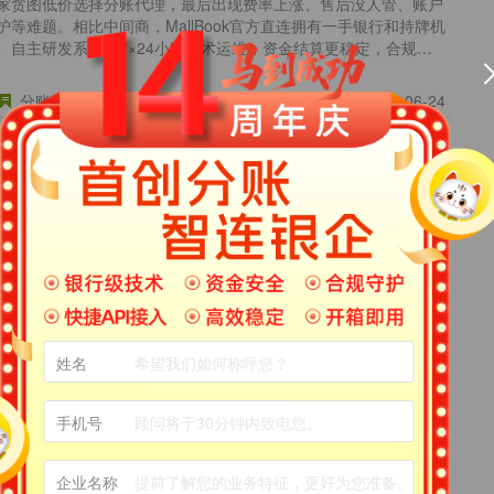
家贪图低价选择分账代理，最后出现费率上涨、售后没人管、账户
一行代码轻松校验企业信息
满足企
护等难题。相比中间商，MallBook官方直连拥有一手银行和持牌机
荣誉证书
车后市场
、自主研发系统、7×24小时技术运维，资金结算更稳定，合规更
专利、安全证书、软著
分账轻松管理汽车后市场
。
收款工具
分账服务商
分账代理
2026-06-24
支持各类收款硬件设备
电商分账系统重要吗，平台应该如何选择分账服务商呢？
栏目：
猫簿百科
建电商业务系统容易，但若是想要在商户与消费者之间形成交易闭
比较困难的，最重要的便是要解决好支付分账问题，不然即使是业
再大，也很难实现持续的合规经营。很多人好奇电商分账系统到底
要，应该如何选择分账服务商？今天小编就为大家介绍一下。
inY
分账服务商
电商分账系统
2022-07-25
前央行分析师：1500字讲透电商平台二清的解决方法
栏目：
行业看点
姓名
清有哪些解决方案可供选择呢？对于承担能力较差的中小平台又是
手机号
选择？看看央行前分析师的解答。
企业名称