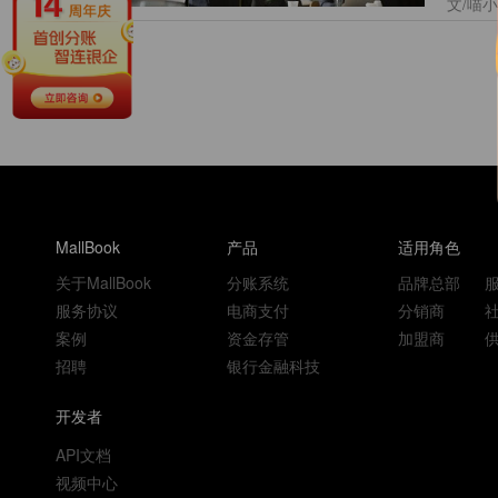
文/
MallBook
产品
适用角色
关于MallBook
分账系统
品牌总部
服务协议
电商支付
分销商
案例
资金存管
加盟商
招聘
银行金融科技
开发者
API文档
视频中心