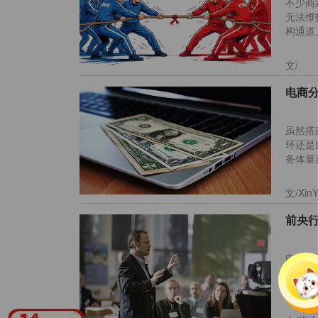
不少商
无法维
汽
构通道
用
有保障
文/
虽然搭
环还是
务体量
有多重
文/X
电商二
该如何