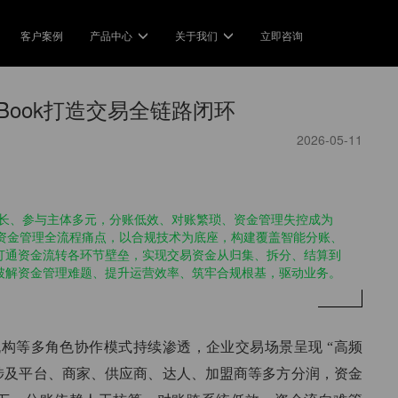
客户案例
产品中心
关于我们
立即咨询
方案
产品中心
关于我们
Industry Solution
Product Service
Book打造交易全链路闭环
公司介绍
商行业
简单分账
农贸市场
企业
2026-05-11
定义了分账的标准
持多级商户的账务清分
一键分账，轻松管理全平台账务
实现摊贩的快速收款和分账
合规经
生态合作伙伴
牌连锁
二清合规
全域电商
电商
长、参与主体多元，分账低效、对账繁琐、资金管理失控成为
合作，成长，共赢
加盟店灵活有序地分享利益
合规优势转化为企业的核心竞争
美团/抖音/饿了么的分账小工具
一键收
企业资金管理全流程痛点，以合规技术为底座，构建覆盖智能分账、
力
打通资金流转各环节壁垒，实现交易资金从归集、拆分、结算到
破解资金管理难题、提升运营效率、筑牢合规根基，驱动业务。
新闻中心
园外卖
智慧旅游
银行金融科技
供应
最新，最热的分账资讯
交易优化校园服务
旅游业的交易数字化变革
让数字银行业务运营简单和自动
用分账
化
机构等多角色协作模式持续渗透，企业交易场景呈现 “高频
视频中心
享设备
教育行业
往涉及平台、商家、供应商、达人、加盟商等多方分润，资金
带您玩转分账技术
账让共享业务指数型增长
用分账创新教育科技
打款认证
定制