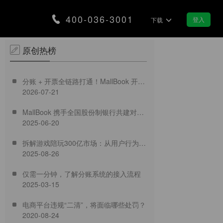
400-036-3001
登入
下载
原创热榜
合规
智慧景区
分账 + 开票全链路打通！MallBook 开票
营，筑牢企业发展安全防线
分账让智慧景区交易更智能
2026-07-21
功能正式上线
MallBook 携手全国股份制银行共建对公
支付
集市/夜市
2025-06-20
专业结算新生态
款即可实现销售翻番
用分账带动区域地摊经济
拆解游戏陪玩300亿市场：从用户行为到
2025-08-26
合规破局，MallBook分账方案如何重塑
医疗行业
链融资
加速医疗行业数字化转型
仅需一分钟，了解分账系统的接入流程
获取银行金融服务
2025-03-15
装修行业
电商平台违规“二清”，将面临哪些处罚？
合理分配装修资金款
2020-08-24
化服务