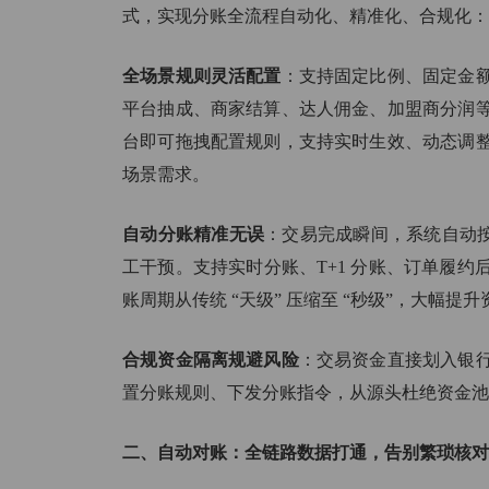
式，实现分账全流程自动化、精准化、合规化：
全场景规则灵活配置
：支持固定比例、固定金
平台抽成、商家结算、达人佣金、加盟商分润
台即可拖拽配置规则，支持实时生效、动态调
场景需求。
自动分账精准无误
：交易完成瞬间，系统自动按
工干预。支持实时分账、T+1 分账、订单履
账周期从传统 “天级” 压缩至 “秒级”，大幅提
合规资金隔离规避风险
：交易资金直接划入银
置分账规则、下发分账指令，从源头杜绝资金池与
二、自动对账：全链路数据打通，告别繁琐核对