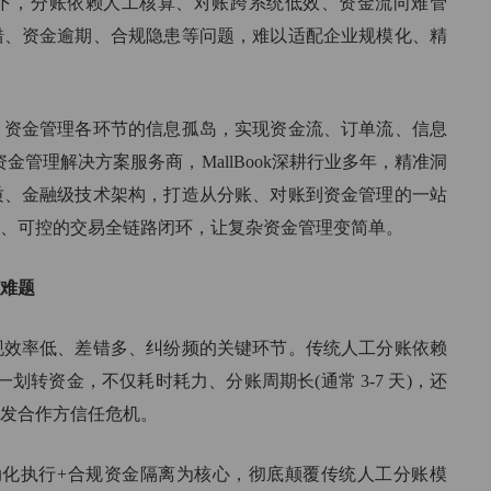
下，分账依赖人工核算、对账跨系统低效、资金流向难管
一行代码轻松校验企业信息
满足企
荣誉证书
车后市场
错、资金逾期、合规隐患等问题，难以适配企业规模化、精
专利、安全证书、软著
分账轻松管理汽车后市场
收款工具
支持各类收款硬件设备
、资金管理各环节的信息孤岛，实现资金流、订单流、信息
资金管理解决方案服务商，MallBook深耕行业多年，精准洞
质、金融级技术架构，打造从分账、对账到资金管理的一站
、可控的交易全链路闭环，让复杂资金管理变简单。
难题
现效率低、差错多、纠纷频的关键环节。传统人工分账依赖
一划转资金，不仅耗时耗力、分账周期长(通常 3-7 天)，还
发合作方信任危机。
+自动化执行+合规资金隔离为核心，彻底颠覆传统人工分账模