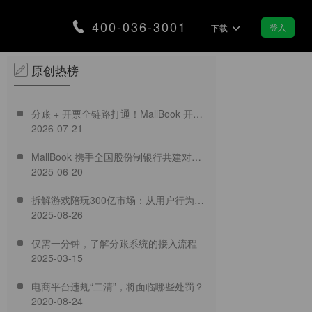
400-036-3001
登入
下载
原创热榜
合规
智慧景区
分账 + 开票全链路打通！MallBook 开票
营，筑牢企业发展安全防线
分账让智慧景区交易更智能
2026-07-21
功能正式上线
MallBook 携手全国股份制银行共建对公
支付
集市/夜市
2025-06-20
专业结算新生态
款即可实现销售翻番
用分账带动区域地摊经济
拆解游戏陪玩300亿市场：从用户行为到
2025-08-26
合规破局，MallBook分账方案如何重塑
医疗行业
链融资
加速医疗行业数字化转型
仅需一分钟，了解分账系统的接入流程
获取银行金融服务
2025-03-15
装修行业
电商平台违规“二清”，将面临哪些处罚？
合理分配装修资金款
2020-08-24
化服务