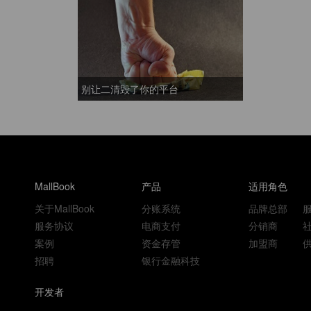
别让二清毁了你的平台
MallBook
产品
适用角色
关于MallBook
分账系统
品牌总部
服务协议
电商支付
分销商
案例
资金存管
加盟商
招聘
银行金融科技
开发者