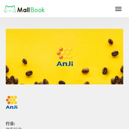
Toggl
navig
行业: